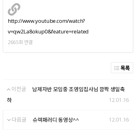
http://www.youtube.com/watch?
v=qw2La8okup0&feature=related
2665회 연결
목록
이전글
남제자반 모임중 조영임집사님 깜짝 생일축
12.01.16
하
다음글
12.01.16
슈렉패러디 동영상^^