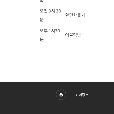
오전 9시 30
쉴만한물가
분
오후 1시30
어울림방
분
카페링크