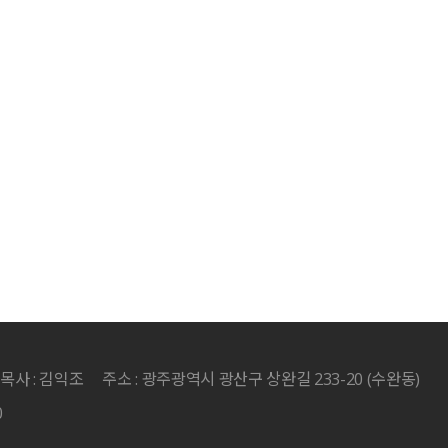
목사 : 김익조
주소 : 광주광역시 광산구 상완길 233-20 (수완동)
0