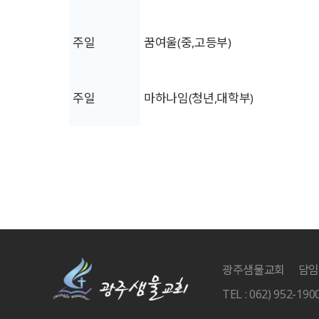
주일
꿈여울(중,고등부)
주일
마하나임(청년,대학부)
광주샘물교회
담임
TEL : 062) 952-190