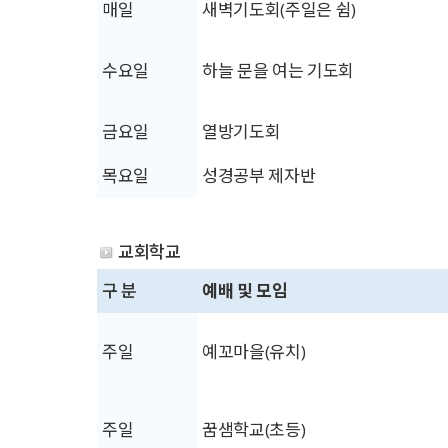
매일
새벽기도회(주일은 쉼)
수요일
하늘 문을 여는 기도회
금요일
열방기도회
목요일
성경공부 제자반
교회학교
구 분
예배 및 모임
주일
예꼬마을(유치)
주일
꿈샘학교(초등)