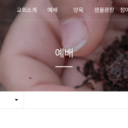
교회소개
예배
양육
샘물광장
참
예배