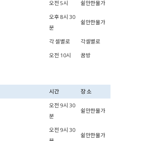
오전 5시
쉴만한물가
오후 8시 30
쉴만한물가
분
각 셀별로
각셀별로
오전 10시
꿈방
시간
장 소
오전 9시 30
쉴만한물가
분
오전 9시 30
쉴만한물가
분