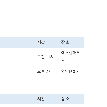
시간
장 소
에스겔하우
오전 11시
스
오후 2시
쉴만한물가
시간
장 소